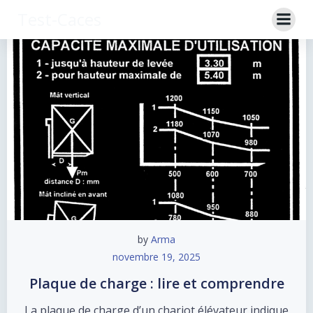
Aller
Test-Caces
au
contenu
by
Arma
novembre 19, 2025
Plaque de charge : lire et comprendre
La plaque de charge d’un chariot élévateur indique