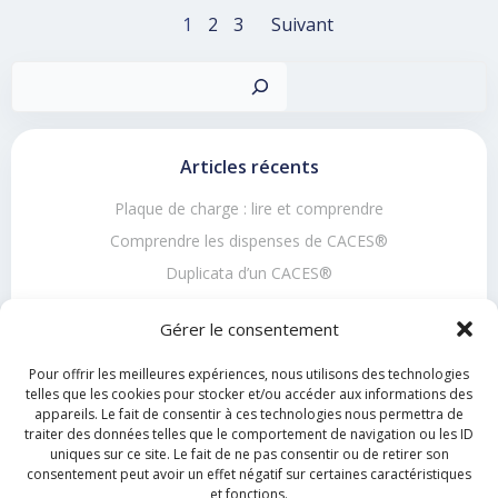
Posts
Posts
Page
Page
Page
1
2
3
Suivant
navigation
navigation
Recher
Articles récents
Plaque de charge : lire et comprendre
Comprendre les dispenses de CACES®
Duplicata d’un CACES®
Durée de validité d’un CACES
Gérer le consentement
Comment devenir formateur CACES ?
Pour offrir les meilleures expériences, nous utilisons des technologies
telles que les cookies pour stocker et/ou accéder aux informations des
appareils. Le fait de consentir à ces technologies nous permettra de
traiter des données telles que le comportement de navigation ou les ID
Commentaires récents
uniques sur ce site. Le fait de ne pas consentir ou de retirer son
consentement peut avoir un effet négatif sur certaines caractéristiques
Aucun commentaire à afficher.
et fonctions.