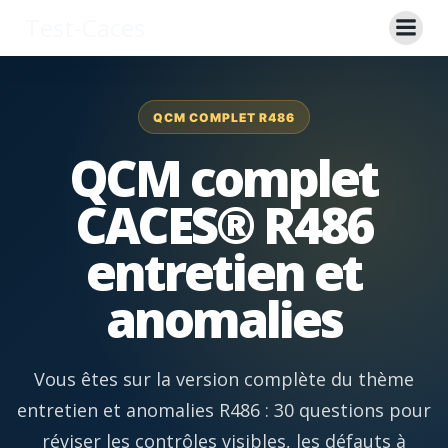
Aller
Test-Caces
au
contenu
QCM COMPLET R486
QCM complet
CACES® R486
entretien et
anomalies
Vous êtes sur la version complète du thème
entretien et anomalies R486 : 30 questions pour
réviser les contrôles visibles, les défauts à