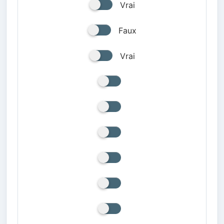
Vrai
Faux
Vrai