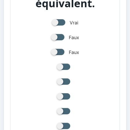
équivalent.
Vrai
Faux
Faux