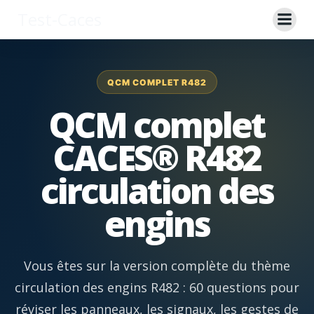
Aller
Test-Caces
au
contenu
QCM COMPLET R482
QCM complet
CACES® R482
circulation des
engins
Vous êtes sur la version complète du thème
circulation des engins R482 : 60 questions pour
réviser les panneaux, les signaux, les gestes de