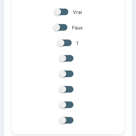
Vrai
Faux
1