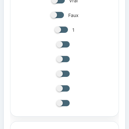
Vrai
Faux
1