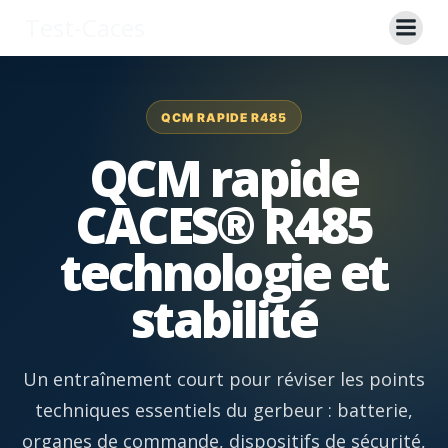
Aller
Test-Caces
au
contenu
QCM RAPIDE R485
QCM rapide
CACES® R485
technologie et
stabilité
Un entraînement court pour réviser les points
techniques essentiels du gerbeur : batterie,
organes de commande, dispositifs de sécurité,