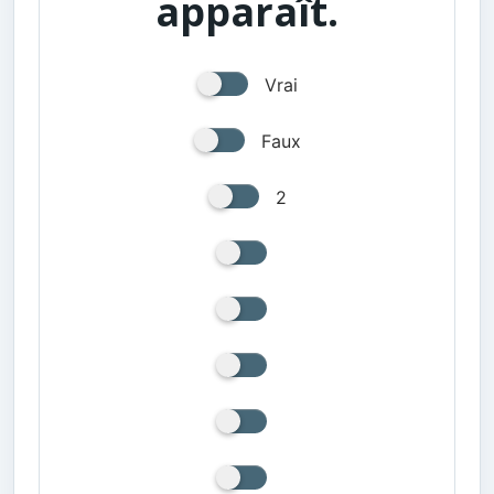
apparaît.
Vrai
Faux
2