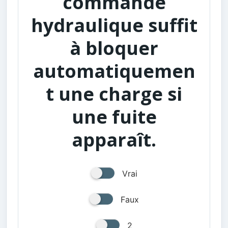
commande
hydraulique suffit
à bloquer
automatiquemen
t une charge si
une fuite
apparaît.
Vrai
Faux
2