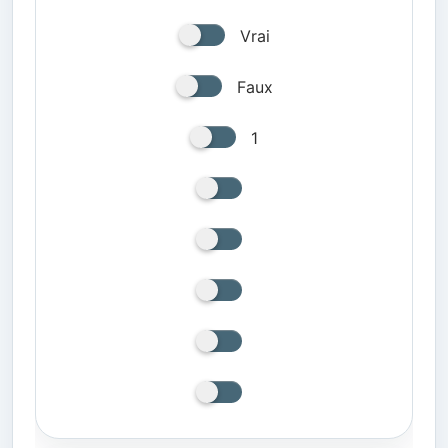
Vrai
Faux
1