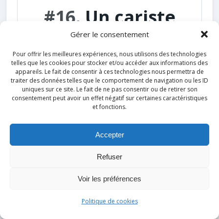
#16.
Un cariste
peut utiliser la
Gérer le consentement
mise à hauteur
Pour offrir les meilleures expériences, nous utilisons des technologies
telles que les cookies pour stocker et/ou accéder aux informations des
appareils. Le fait de consentir à ces technologies nous permettra de
automatique sans
traiter des données telles que le comportement de navigation ou les ID
uniques sur ce site. Le fait de ne pas consentir ou de retirer son
formation ni
consentement peut avoir un effet négatif sur certaines caractéristiques
et fonctions.
consignes
Accepter
particulières.
Refuser
Voir les préférences
Vrai
Politique de cookies
Faux