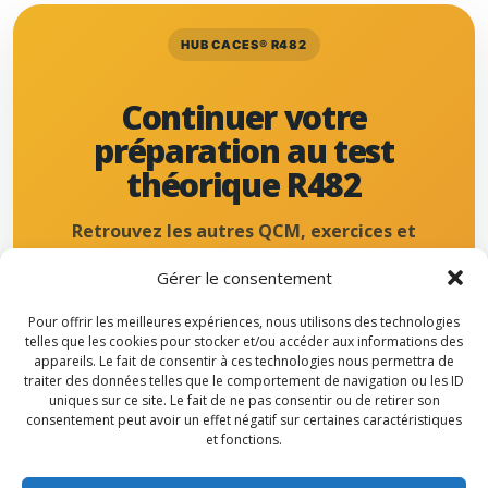
HUB CACES® R482
Continuer votre
préparation au test
théorique R482
Retrouvez les autres QCM, exercices et
ressources pédagogiques dédiés au CACES®
Gérer le consentement
R482 engins de chantier sur test-caces.fr.
Pour offrir les meilleures expériences, nous utilisons des technologies
telles que les cookies pour stocker et/ou accéder aux informations des
Retour au hub QCM CACES® R482
appareils. Le fait de consentir à ces technologies nous permettra de
traiter des données telles que le comportement de navigation ou les ID
uniques sur ce site. Le fait de ne pas consentir ou de retirer son
consentement peut avoir un effet négatif sur certaines caractéristiques
et fonctions.